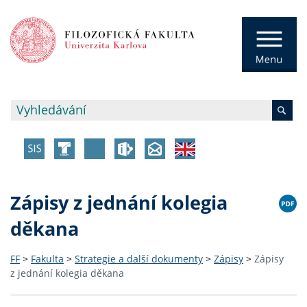
Zápisy z jednání kolegia
děkana
FF
>
Fakulta
>
Strategie a další dokumenty
>
Zápisy
>
Zápisy
z jednání kolegia děkana