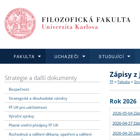
FAKULTA
UCHAZEČI
STUDUJÍCÍ
Zápisy z
FAKULTA
UCHAZEČI
STUDUJÍCÍ
VĚDA A VÝZKUM
ZAHRANIČÍ
Struktura a
Co studova
Bakalářsk
O vědě a 
Aktuální n
Strategie a další dokumenty
FF
>
Fakulta
>
Str
Bezpečnost
Dozvědět se více
Podat přihlášku
Dozvědět se více
Dozvědět se více
Dozvědět se více
Strategie 
Učitelské 
Doktorské
Akademické
Vyjíždějící
Strategické a dlouhodobé záměry
Rok 2026
Podpora a
Informace 
Rigorózní 
Granty a p
Přijíždějíc
FF UK pro udržitelnost
2026-05-04 Záp
Výroční zprávy
Absolventi
Vyjíždějíc
2026-04-27 Záp
Platné vnitřní předpisy FF UK
2026-04-20 Záp
Rozhodnutí a sdělení děkana, opatření a sdělení
Fakultní š