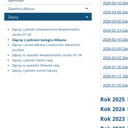
tajemníka
2026-03-16 Záp
Opatření děkana
2026-03-09 Záp
Zápisy
2026-03-02 Záp
Zápisy z jednání předsednictva Akademického
2026-02-23 Záp
senátu FF UK
2026-02-16 Záp
Zápisy z jednání kolegia děkana
Zápisy z porad děkana s vedoucími základních
2026-02-09 Záp
součástí
Zápisy ze zasedání Akademického senátu FF UK
2026-02-02 Záp
Zápisy z jednání Ediční rady
Zápisy ze zasedání Vědecké rady
2026-01-26 Záp
Zápisy z jednání komisí fakulty
2026-01-12 Záp
2026-01-05 Záp
Rok 2025
Rok 2024
Rok 2023