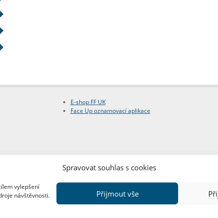
E-shop FF UK
Face Up oznamovací aplikace
Spravovat souhlas s cookies
cílem vylepšení
Přijmout vše
Př
droje návštěvnosti.
Copyright © FF UK 2026
Design:
Red Peppers