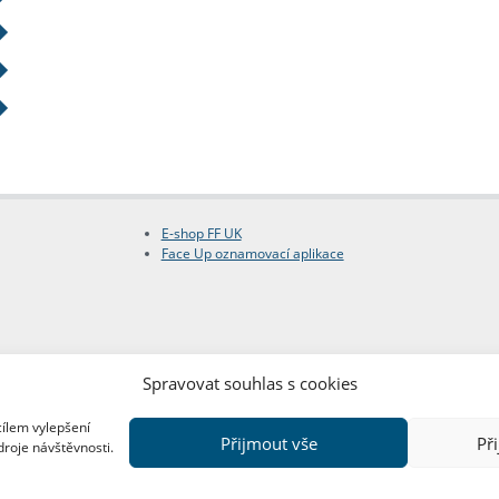
E-shop FF UK
Face Up oznamovací aplikace
Spravovat souhlas s cookies
cílem vylepšení
Přijmout vše
Př
droje návštěvnosti.
Copyright © FF UK 2026
Design:
Red Peppers