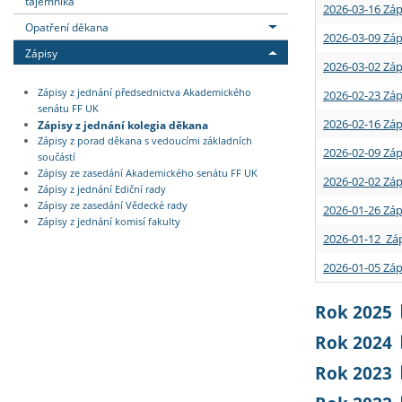
tajemníka
2026-03-16 Záp
Opatření děkana
2026-03-09 Záp
Zápisy
2026-03-02 Záp
Zápisy z jednání předsednictva Akademického
2026-02-23 Záp
senátu FF UK
2026-02-16 Záp
Zápisy z jednání kolegia děkana
Zápisy z porad děkana s vedoucími základních
2026-02-09 Záp
součástí
Zápisy ze zasedání Akademického senátu FF UK
2026-02-02 Záp
Zápisy z jednání Ediční rady
Zápisy ze zasedání Vědecké rady
2026-01-26 Záp
Zápisy z jednání komisí fakulty
2026-01-12 Záp
2026-01-05 Záp
Rok 2025
Rok 2024
Rok 2023