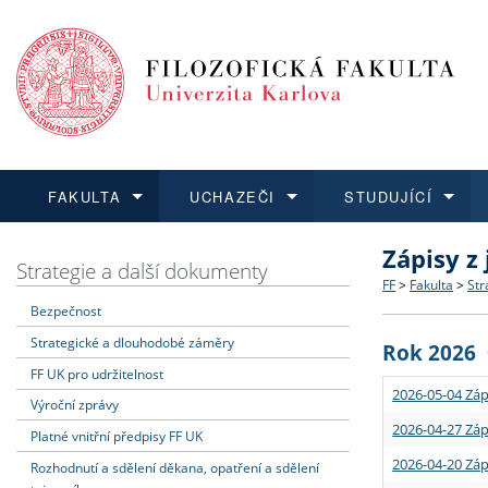
FAKULTA
UCHAZEČI
STUDUJÍCÍ
Zápisy z
FAKULTA
UCHAZEČI
STUDUJÍCÍ
VĚDA A VÝZKUM
ZAHRANIČÍ
Struktura a
Co studova
Bakalářsk
O vědě a 
Aktuální n
Strategie a další dokumenty
FF
>
Fakulta
>
Str
Bezpečnost
Dozvědět se více
Podat přihlášku
Dozvědět se více
Dozvědět se více
Dozvědět se více
Strategie 
Učitelské 
Doktorské
Akademické
Vyjíždějící
Strategické a dlouhodobé záměry
Rok 2026
Podpora a
Informace 
Rigorózní 
Granty a p
Přijíždějíc
FF UK pro udržitelnost
2026-05-04 Záp
Výroční zprávy
Absolventi
Vyjíždějíc
2026-04-27 Záp
Platné vnitřní předpisy FF UK
2026-04-20 Záp
Rozhodnutí a sdělení děkana, opatření a sdělení
Fakultní š