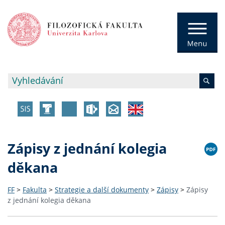
Zápisy z jednání kolegia
děkana
FF
>
Fakulta
>
Strategie a další dokumenty
>
Zápisy
>
Zápisy
z jednání kolegia děkana