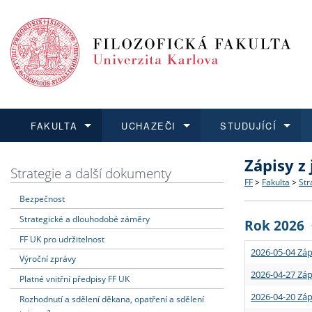
FAKULTA
UCHAZEČI
STUDUJÍCÍ
Zápisy z
FAKULTA
UCHAZEČI
STUDUJÍCÍ
VĚDA A VÝZKUM
ZAHRANIČÍ
Struktura a
Co studova
Bakalářsk
O vědě a 
Aktuální n
Strategie a další dokumenty
FF
>
Fakulta
>
Str
Bezpečnost
Dozvědět se více
Podat přihlášku
Dozvědět se více
Dozvědět se více
Dozvědět se více
Strategie 
Učitelské 
Doktorské
Akademické
Vyjíždějící
Strategické a dlouhodobé záměry
Rok 2026
Podpora a
Informace 
Rigorózní 
Granty a p
Přijíždějíc
FF UK pro udržitelnost
2026-05-04 Záp
Výroční zprávy
Absolventi
Vyjíždějíc
2026-04-27 Záp
Platné vnitřní předpisy FF UK
2026-04-20 Záp
Rozhodnutí a sdělení děkana, opatření a sdělení
Fakultní š