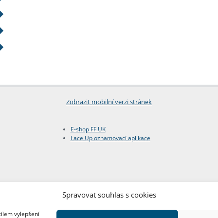
Zobrazit mobilní verzi stránek
E-shop FF UK
Face Up oznamovací aplikace
Spravovat souhlas s cookies
cílem vylepšení