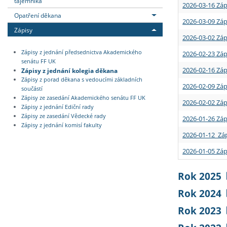
tajemníka
2026-03-16 Záp
Opatření děkana
2026-03-09 Záp
Zápisy
2026-03-02 Záp
Zápisy z jednání předsednictva Akademického
2026-02-23 Záp
senátu FF UK
2026-02-16 Záp
Zápisy z jednání kolegia děkana
Zápisy z porad děkana s vedoucími základních
2026-02-09 Záp
součástí
Zápisy ze zasedání Akademického senátu FF UK
2026-02-02 Záp
Zápisy z jednání Ediční rady
Zápisy ze zasedání Vědecké rady
2026-01-26 Záp
Zápisy z jednání komisí fakulty
2026-01-12 Záp
2026-01-05 Záp
Rok 2025
Rok 2024
Rok 2023