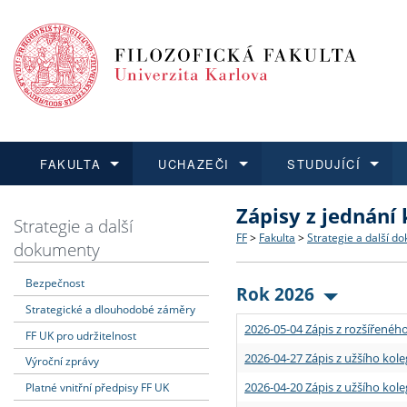
FAKULTA
UCHAZEČI
STUDUJÍCÍ
Zápisy z jednání
FAKULTA
UCHAZEČI
STUDUJÍCÍ
VĚDA A VÝZKUM
ZAHRANIČÍ
Struktura a historie
Co studovat a jak se přihlá
Bakalářské a magisterské
O vědě a výzkumu na FF
Aktuální nabídky a výběrov
Strategie a další
FF
>
Fakulta
>
Strategie a další d
dokumenty
Dozvědět se více
Podat přihlášku
Dozvědět se více
Dozvědět se více
Dozvědět se více
Strategie a další dokumen
Učitelské studijní program
Doktorské studium
Akademické kvalifikace
Vyjíždějící studenti
Bezpečnost
Rok 2026
Strategické a dlouhodobé záměry
Podpora a benefity pro z
Informace k průběhu přijím
Rigorózní řízení
Granty a projekty
Přijíždějící studenti
2026-05-04 Zápis z rozšířeného
FF UK pro udržitelnost
Absolventi fakulty
Vyjíždějící zaměstnanci
2026-04-27 Zápis z užšího kole
Výroční zprávy
2026-04-20 Zápis z užšího kole
Platné vnitřní předpisy FF UK
Fakultní školy FF UK