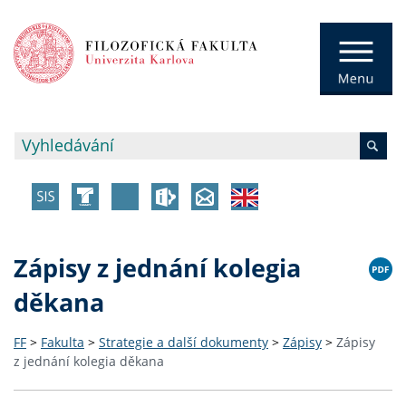
Zápisy z jednání kolegia
děkana
FF
>
Fakulta
>
Strategie a další dokumenty
>
Zápisy
>
Zápisy
z jednání kolegia děkana