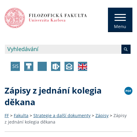
Zápisy z jednání kolegia
děkana
FF
>
Fakulta
>
Strategie a další dokumenty
>
Zápisy
>
Zápisy
z jednání kolegia děkana