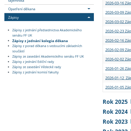
tajemníka
2026-03-16 Záp
Opatření děkana
2026-03-09 Záp
Zápisy
2026-03-02 Záp
Zápisy z jednání předsednictva Akademického
2026-02-23 Záp
senátu FF UK
2026-02-16 Záp
Zápisy z jednání kolegia děkana
Zápisy z porad děkana s vedoucími základních
2026-02-09 Záp
součástí
Zápisy ze zasedání Akademického senátu FF UK
2026-02-02 Záp
Zápisy z jednání Ediční rady
Zápisy ze zasedání Vědecké rady
2026-01-26 Záp
Zápisy z jednání komisí fakulty
2026-01-12 Záp
2026-01-05 Záp
Rok 2025
Rok 2024
Rok 2023