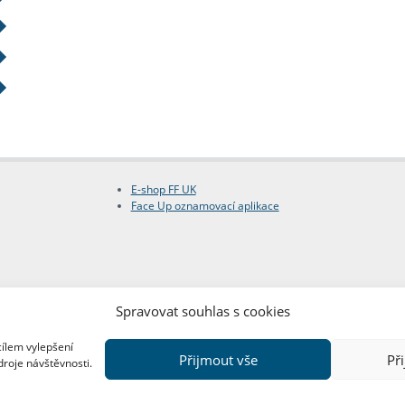
E-shop FF UK
Face Up oznamovací aplikace
Spravovat souhlas s cookies
cílem vylepšení
Přijmout vše
Př
droje návštěvnosti.
Copyright © FF UK 2026
Design:
Red Peppers