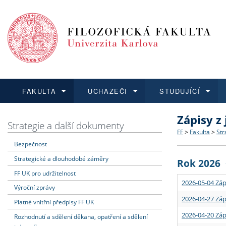
FAKULTA
UCHAZEČI
STUDUJÍCÍ
Zápisy z
FAKULTA
UCHAZEČI
STUDUJÍCÍ
VĚDA A VÝZKUM
ZAHRANIČÍ
Struktura a
Co studova
Bakalářsk
O vědě a 
Aktuální n
Strategie a další dokumenty
FF
>
Fakulta
>
Str
Bezpečnost
Dozvědět se více
Podat přihlášku
Dozvědět se více
Dozvědět se více
Dozvědět se více
Strategie 
Učitelské 
Doktorské
Akademické
Vyjíždějící
Strategické a dlouhodobé záměry
Rok 2026
Podpora a
Informace 
Rigorózní 
Granty a p
Přijíždějíc
FF UK pro udržitelnost
2026-05-04 Záp
Výroční zprávy
Absolventi
Vyjíždějíc
2026-04-27 Záp
Platné vnitřní předpisy FF UK
2026-04-20 Záp
Rozhodnutí a sdělení děkana, opatření a sdělení
Fakultní š