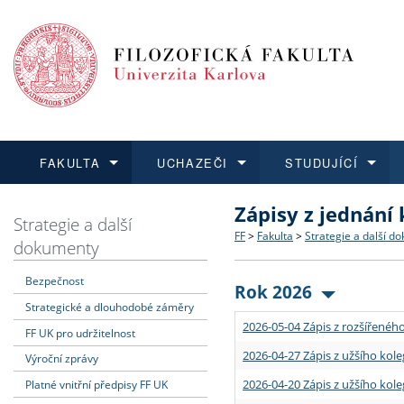
FAKULTA
UCHAZEČI
STUDUJÍCÍ
Zápisy z jednání
FAKULTA
UCHAZEČI
STUDUJÍCÍ
VĚDA A VÝZKUM
ZAHRANIČÍ
Struktura a historie
Co studovat a jak se přihlá
Bakalářské a magisterské
O vědě a výzkumu na FF
Aktuální nabídky a výběrov
Strategie a další
FF
>
Fakulta
>
Strategie a další d
dokumenty
Dozvědět se více
Podat přihlášku
Dozvědět se více
Dozvědět se více
Dozvědět se více
Strategie a další dokumen
Učitelské studijní program
Doktorské studium
Akademické kvalifikace
Vyjíždějící studenti
Bezpečnost
Rok 2026
Strategické a dlouhodobé záměry
Podpora a benefity pro z
Informace k průběhu přijím
Rigorózní řízení
Granty a projekty
Přijíždějící studenti
2026-05-04 Zápis z rozšířeného
FF UK pro udržitelnost
Absolventi fakulty
Vyjíždějící zaměstnanci
2026-04-27 Zápis z užšího kole
Výroční zprávy
2026-04-20 Zápis z užšího kole
Platné vnitřní předpisy FF UK
Fakultní školy FF UK