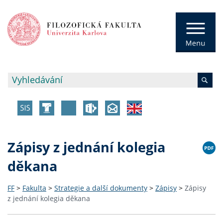
Zápisy z jednání kolegia
děkana
FF
>
Fakulta
>
Strategie a další dokumenty
>
Zápisy
>
Zápisy
z jednání kolegia děkana