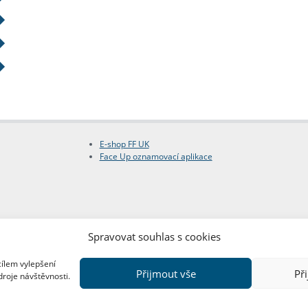
E-shop FF UK
Face Up oznamovací aplikace
Spravovat souhlas s cookies
cílem vylepšení
Přijmout vše
Př
droje návštěvnosti.
Copyright © FF UK 2026
Design:
Red Peppers