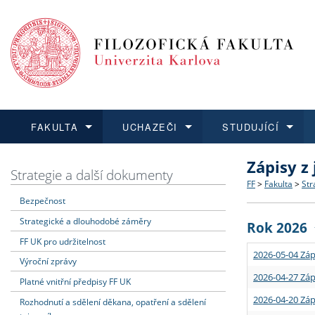
FAKULTA
UCHAZEČI
STUDUJÍCÍ
Zápisy z
FAKULTA
UCHAZEČI
STUDUJÍCÍ
VĚDA A VÝZKUM
ZAHRANIČÍ
Struktura a
Co studova
Bakalářsk
O vědě a 
Aktuální n
Strategie a další dokumenty
FF
>
Fakulta
>
Str
Bezpečnost
Dozvědět se více
Podat přihlášku
Dozvědět se více
Dozvědět se více
Dozvědět se více
Strategie 
Učitelské 
Doktorské
Akademické
Vyjíždějící
Strategické a dlouhodobé záměry
Rok 2026
Podpora a
Informace 
Rigorózní 
Granty a p
Přijíždějíc
FF UK pro udržitelnost
2026-05-04 Záp
Výroční zprávy
Absolventi
Vyjíždějíc
2026-04-27 Záp
Platné vnitřní předpisy FF UK
2026-04-20 Záp
Rozhodnutí a sdělení děkana, opatření a sdělení
Fakultní š