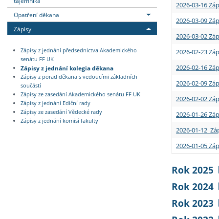
tajemníka
2026-03-16 Záp
Opatření děkana
2026-03-09 Záp
Zápisy
2026-03-02 Záp
Zápisy z jednání předsednictva Akademického
2026-02-23 Záp
senátu FF UK
2026-02-16 Záp
Zápisy z jednání kolegia děkana
Zápisy z porad děkana s vedoucími základních
2026-02-09 Záp
součástí
Zápisy ze zasedání Akademického senátu FF UK
2026-02-02 Záp
Zápisy z jednání Ediční rady
Zápisy ze zasedání Vědecké rady
2026-01-26 Záp
Zápisy z jednání komisí fakulty
2026-01-12 Záp
2026-01-05 Záp
Rok 2025
Rok 2024
Rok 2023