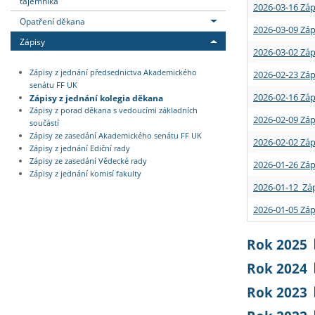
tajemníka
2026-03-16 Záp
Opatření děkana
2026-03-09 Záp
Zápisy
2026-03-02 Záp
Zápisy z jednání předsednictva Akademického
2026-02-23 Záp
senátu FF UK
2026-02-16 Záp
Zápisy z jednání kolegia děkana
Zápisy z porad děkana s vedoucími základních
2026-02-09 Záp
součástí
Zápisy ze zasedání Akademického senátu FF UK
2026-02-02 Záp
Zápisy z jednání Ediční rady
Zápisy ze zasedání Vědecké rady
2026-01-26 Záp
Zápisy z jednání komisí fakulty
2026-01-12 Záp
2026-01-05 Záp
Rok 2025
Rok 2024
Rok 2023