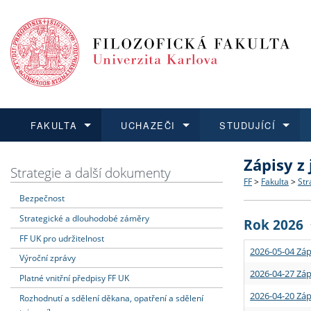
FAKULTA
UCHAZEČI
STUDUJÍCÍ
Zápisy z
FAKULTA
UCHAZEČI
STUDUJÍCÍ
VĚDA A VÝZKUM
ZAHRANIČÍ
Struktura a
Co studova
Bakalářsk
O vědě a 
Aktuální n
Strategie a další dokumenty
FF
>
Fakulta
>
Str
Bezpečnost
Dozvědět se více
Podat přihlášku
Dozvědět se více
Dozvědět se více
Dozvědět se více
Strategie 
Učitelské 
Doktorské
Akademické
Vyjíždějící
Strategické a dlouhodobé záměry
Rok 2026
Podpora a
Informace 
Rigorózní 
Granty a p
Přijíždějíc
FF UK pro udržitelnost
2026-05-04 Záp
Výroční zprávy
Absolventi
Vyjíždějíc
2026-04-27 Záp
Platné vnitřní předpisy FF UK
2026-04-20 Záp
Rozhodnutí a sdělení děkana, opatření a sdělení
Fakultní š