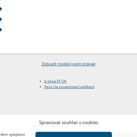
Zobrazit mobilní verzi stránek
E-shop FF UK
Face Up oznamovací aplikace
Spravovat souhlas s cookies
cílem vylepšení