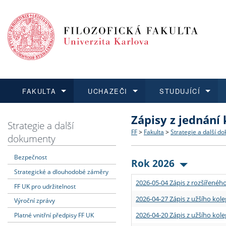
FAKULTA
UCHAZEČI
STUDUJÍCÍ
Zápisy z jednání
FAKULTA
UCHAZEČI
STUDUJÍCÍ
VĚDA A VÝZKUM
ZAHRANIČÍ
Struktura a historie
Co studovat a jak se přihlá
Bakalářské a magisterské
O vědě a výzkumu na FF
Aktuální nabídky a výběrov
Strategie a další
FF
>
Fakulta
>
Strategie a další d
dokumenty
Dozvědět se více
Podat přihlášku
Dozvědět se více
Dozvědět se více
Dozvědět se více
Strategie a další dokumen
Učitelské studijní program
Doktorské studium
Akademické kvalifikace
Vyjíždějící studenti
Bezpečnost
Rok 2026
Strategické a dlouhodobé záměry
Podpora a benefity pro z
Informace k průběhu přijím
Rigorózní řízení
Granty a projekty
Přijíždějící studenti
2026-05-04 Zápis z rozšířeného
FF UK pro udržitelnost
Absolventi fakulty
Vyjíždějící zaměstnanci
2026-04-27 Zápis z užšího kole
Výroční zprávy
2026-04-20 Zápis z užšího kole
Platné vnitřní předpisy FF UK
Fakultní školy FF UK