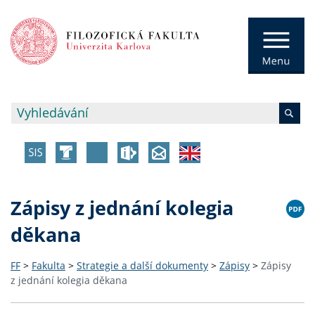
Zápisy z jednání kolegia
děkana
FF
>
Fakulta
>
Strategie a další dokumenty
>
Zápisy
>
Zápisy
z jednání kolegia děkana