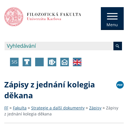
Zápisy z jednání kolegia
děkana
FF
>
Fakulta
>
Strategie a další dokumenty
>
Zápisy
>
Zápisy
z jednání kolegia děkana