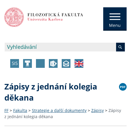
Zápisy z jednání kolegia
děkana
FF
>
Fakulta
>
Strategie a další dokumenty
>
Zápisy
>
Zápisy
z jednání kolegia děkana