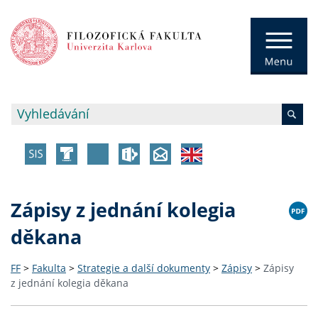
Zápisy z jednání kolegia
děkana
FF
>
Fakulta
>
Strategie a další dokumenty
>
Zápisy
>
Zápisy
z jednání kolegia děkana