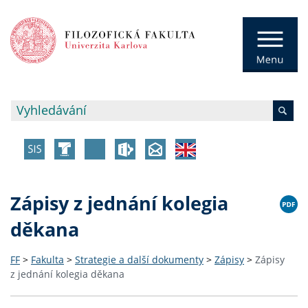
Zápisy z jednání kolegia
děkana
FF
>
Fakulta
>
Strategie a další dokumenty
>
Zápisy
>
Zápisy
z jednání kolegia děkana