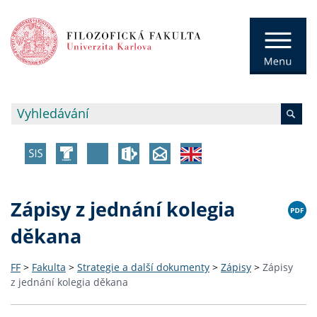
Zápisy z jednání kolegia
děkana
FF
>
Fakulta
>
Strategie a další dokumenty
>
Zápisy
>
Zápisy
z jednání kolegia děkana