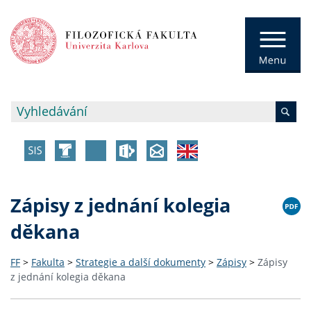
Zápisy z jednání kolegia
děkana
FF
>
Fakulta
>
Strategie a další dokumenty
>
Zápisy
>
Zápisy
z jednání kolegia děkana