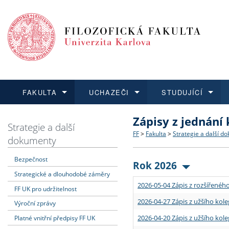
FAKULTA
UCHAZEČI
STUDUJÍCÍ
Zápisy z jednání
FAKULTA
UCHAZEČI
STUDUJÍCÍ
VĚDA A VÝZKUM
ZAHRANIČÍ
Struktura a historie
Co studovat a jak se přihlá
Bakalářské a magisterské
O vědě a výzkumu na FF
Aktuální nabídky a výběrov
Strategie a další
FF
>
Fakulta
>
Strategie a další d
dokumenty
Dozvědět se více
Podat přihlášku
Dozvědět se více
Dozvědět se více
Dozvědět se více
Strategie a další dokumen
Učitelské studijní program
Doktorské studium
Akademické kvalifikace
Vyjíždějící studenti
Bezpečnost
Rok 2026
Strategické a dlouhodobé záměry
Podpora a benefity pro z
Informace k průběhu přijím
Rigorózní řízení
Granty a projekty
Přijíždějící studenti
2026-05-04 Zápis z rozšířeného
FF UK pro udržitelnost
Absolventi fakulty
Vyjíždějící zaměstnanci
2026-04-27 Zápis z užšího kole
Výroční zprávy
2026-04-20 Zápis z užšího kole
Platné vnitřní předpisy FF UK
Fakultní školy FF UK