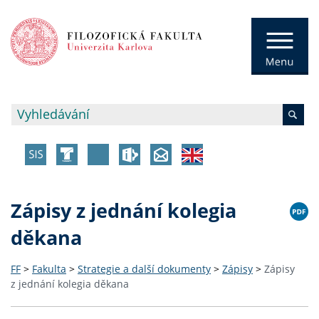
Zápisy z jednání kolegia
děkana
FF
>
Fakulta
>
Strategie a další dokumenty
>
Zápisy
>
Zápisy
z jednání kolegia děkana