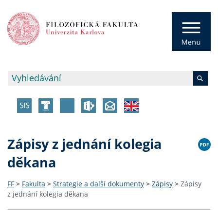
Zápisy z jednání kolegia
děkana
FF
>
Fakulta
>
Strategie a další dokumenty
>
Zápisy
>
Zápisy
z jednání kolegia děkana