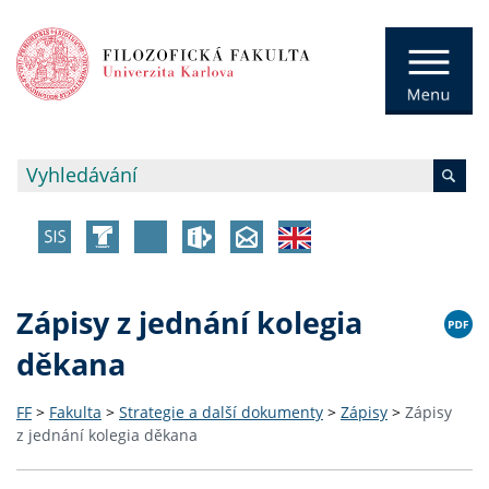
Zápisy z jednání kolegia
děkana
FF
>
Fakulta
>
Strategie a další dokumenty
>
Zápisy
>
Zápisy
z jednání kolegia děkana