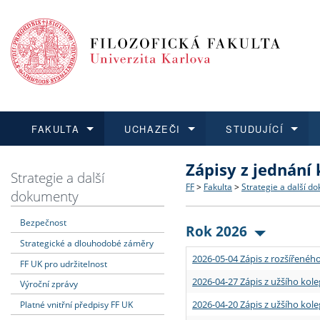
FAKULTA
UCHAZEČI
STUDUJÍCÍ
Zápisy z jednání
FAKULTA
UCHAZEČI
STUDUJÍCÍ
VĚDA A VÝZKUM
ZAHRANIČÍ
Struktura a historie
Co studovat a jak se přihlá
Bakalářské a magisterské
O vědě a výzkumu na FF
Aktuální nabídky a výběrov
Strategie a další
FF
>
Fakulta
>
Strategie a další d
dokumenty
Dozvědět se více
Podat přihlášku
Dozvědět se více
Dozvědět se více
Dozvědět se více
Strategie a další dokumen
Učitelské studijní program
Doktorské studium
Akademické kvalifikace
Vyjíždějící studenti
Bezpečnost
Rok 2026
Strategické a dlouhodobé záměry
Podpora a benefity pro z
Informace k průběhu přijím
Rigorózní řízení
Granty a projekty
Přijíždějící studenti
2026-05-04 Zápis z rozšířeného
FF UK pro udržitelnost
Absolventi fakulty
Vyjíždějící zaměstnanci
2026-04-27 Zápis z užšího kole
Výroční zprávy
2026-04-20 Zápis z užšího kole
Platné vnitřní předpisy FF UK
Fakultní školy FF UK