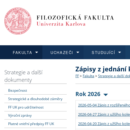
FAKULTA
UCHAZEČI
STUDUJÍCÍ
Zápisy z jednání
FAKULTA
UCHAZEČI
STUDUJÍCÍ
VĚDA A VÝZKUM
ZAHRANIČÍ
Struktura a historie
Co studovat a jak se přihlá
Bakalářské a magisterské
O vědě a výzkumu na FF
Aktuální nabídky a výběrov
Strategie a další
FF
>
Fakulta
>
Strategie a další d
dokumenty
Dozvědět se více
Podat přihlášku
Dozvědět se více
Dozvědět se více
Dozvědět se více
Strategie a další dokumen
Učitelské studijní program
Doktorské studium
Akademické kvalifikace
Vyjíždějící studenti
Bezpečnost
Rok 2026
Strategické a dlouhodobé záměry
Podpora a benefity pro z
Informace k průběhu přijí
Rigorózní řízení
Granty a projekty
Přijíždějící studenti
2026-05-04 Zápis z rozšířeného
FF UK pro udržitelnost
Absolventi fakulty
Vyjíždějící zaměstnanci
2026-04-27 Zápis z užšího kole
Výroční zprávy
2026-04-20 Zápis z užšího kole
Platné vnitřní předpisy FF UK
Fakultní školy FF UK