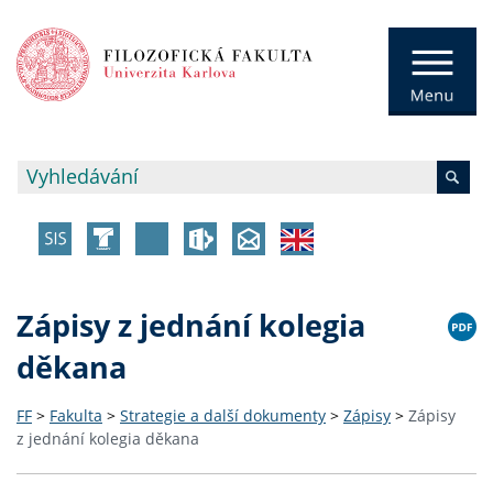
Zápisy z jednání kolegia
děkana
FF
>
Fakulta
>
Strategie a další dokumenty
>
Zápisy
>
Zápisy
z jednání kolegia děkana