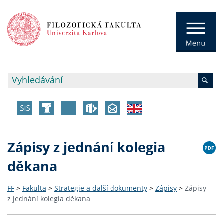
Zápisy z jednání kolegia
děkana
FF
>
Fakulta
>
Strategie a další dokumenty
>
Zápisy
>
Zápisy
z jednání kolegia děkana