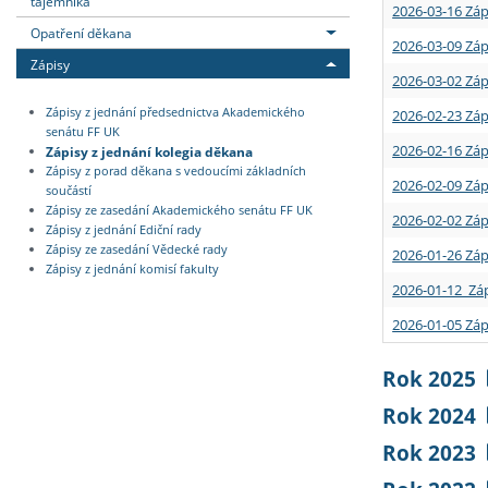
tajemníka
2026-03-16 Záp
Opatření děkana
2026-03-09 Záp
Zápisy
2026-03-02 Záp
Zápisy z jednání předsednictva Akademického
2026-02-23 Záp
senátu FF UK
2026-02-16 Záp
Zápisy z jednání kolegia děkana
Zápisy z porad děkana s vedoucími základních
2026-02-09 Záp
součástí
Zápisy ze zasedání Akademického senátu FF UK
2026-02-02 Záp
Zápisy z jednání Ediční rady
Zápisy ze zasedání Vědecké rady
2026-01-26 Záp
Zápisy z jednání komisí fakulty
2026-01-12 Záp
2026-01-05 Záp
Rok 2025
Rok 2024
Rok 2023