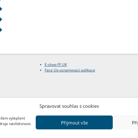
E-shop FF UK
Face Up oznamovací aplikace
Spravovat souhlas s cookies
cílem vylepšení
Přijmout vše
Př
droje návštěvnosti.
Copyright © FF UK 2026
Design:
Red Peppers