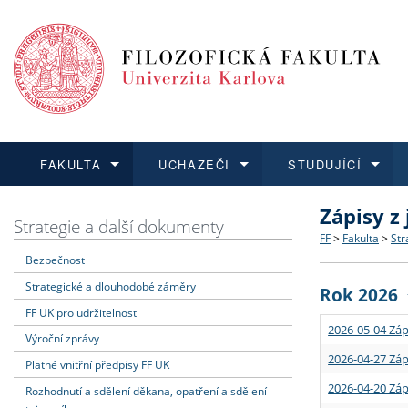
FAKULTA
UCHAZEČI
STUDUJÍCÍ
Zápisy z
FAKULTA
UCHAZEČI
STUDUJÍCÍ
VĚDA A VÝZKUM
ZAHRANIČÍ
Struktura a
Co studova
Bakalářsk
O vědě a 
Aktuální n
Strategie a další dokumenty
FF
>
Fakulta
>
Str
Bezpečnost
Dozvědět se více
Podat přihlášku
Dozvědět se více
Dozvědět se více
Dozvědět se více
Strategie 
Učitelské 
Doktorské
Akademické
Vyjíždějící
Strategické a dlouhodobé záměry
Rok 2026
Podpora a
Informace 
Rigorózní 
Granty a p
Přijíždějíc
FF UK pro udržitelnost
2026-05-04 Záp
Výroční zprávy
Absolventi
Vyjíždějíc
2026-04-27 Záp
Platné vnitřní předpisy FF UK
2026-04-20 Záp
Rozhodnutí a sdělení děkana, opatření a sdělení
Fakultní š