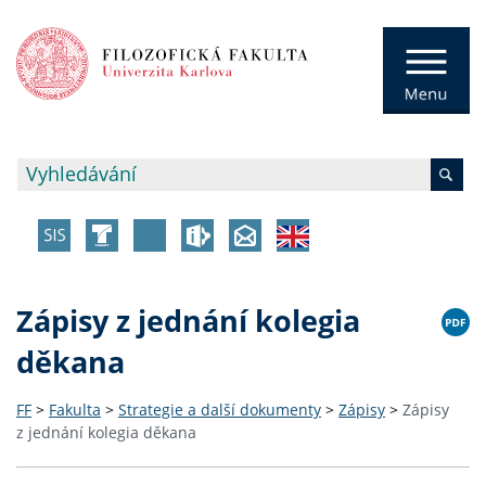
Zápisy z jednání kolegia
děkana
FF
>
Fakulta
>
Strategie a další dokumenty
>
Zápisy
>
Zápisy
z jednání kolegia děkana