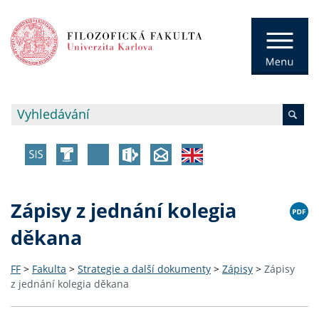
Zápisy z jednání kolegia
děkana
FF
>
Fakulta
>
Strategie a další dokumenty
>
Zápisy
>
Zápisy
z jednání kolegia děkana