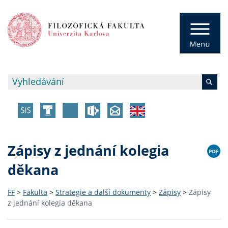
Zápisy z jednání kolegia
děkana
FF
>
Fakulta
>
Strategie a další dokumenty
>
Zápisy
>
Zápisy
z jednání kolegia děkana