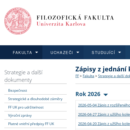
FAKULTA
UCHAZEČI
STUDUJÍCÍ
Zápisy z jednání
FAKULTA
UCHAZEČI
STUDUJÍCÍ
VĚDA A VÝZKUM
ZAHRANIČÍ
Struktura a historie
Co studovat a jak se přihlá
Bakalářské a magisterské
O vědě a výzkumu na FF
Aktuální nabídky a výběrov
Strategie a další
FF
>
Fakulta
>
Strategie a další d
dokumenty
Dozvědět se více
Podat přihlášku
Dozvědět se více
Dozvědět se více
Dozvědět se více
Strategie a další dokumen
Učitelské studijní program
Doktorské studium
Akademické kvalifikace
Vyjíždějící studenti
Bezpečnost
Rok 2026
Strategické a dlouhodobé záměry
Podpora a benefity pro z
Informace k průběhu přijím
Rigorózní řízení
Granty a projekty
Přijíždějící studenti
2026-05-04 Zápis z rozšířeného
FF UK pro udržitelnost
Absolventi fakulty
Vyjíždějící zaměstnanci
2026-04-27 Zápis z užšího kole
Výroční zprávy
2026-04-20 Zápis z užšího kole
Platné vnitřní předpisy FF UK
Fakultní školy FF UK