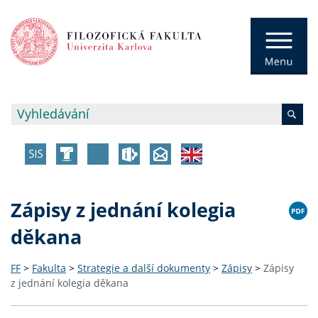
Zápisy z jednání kolegia
děkana
FF
>
Fakulta
>
Strategie a další dokumenty
>
Zápisy
>
Zápisy
z jednání kolegia děkana