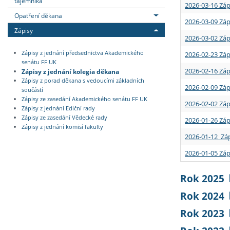
tajemníka
2026-03-16 Záp
Opatření děkana
2026-03-09 Záp
Zápisy
2026-03-02 Záp
Zápisy z jednání předsednictva Akademického
2026-02-23 Záp
senátu FF UK
2026-02-16 Záp
Zápisy z jednání kolegia děkana
Zápisy z porad děkana s vedoucími základních
2026-02-09 Záp
součástí
Zápisy ze zasedání Akademického senátu FF UK
2026-02-02 Záp
Zápisy z jednání Ediční rady
Zápisy ze zasedání Vědecké rady
2026-01-26 Záp
Zápisy z jednání komisí fakulty
2026-01-12 Záp
2026-01-05 Záp
Rok 2025
Rok 2024
Rok 2023