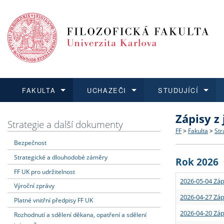
FAKULTA
UCHAZEČI
STUDUJÍCÍ
Zápisy z
FAKULTA
UCHAZEČI
STUDUJÍCÍ
VĚDA A VÝZKUM
ZAHRANIČÍ
Struktura a
Co studova
Bakalářsk
O vědě a 
Aktuální n
Strategie a další dokumenty
FF
>
Fakulta
>
Str
Bezpečnost
Dozvědět se více
Podat přihlášku
Dozvědět se více
Dozvědět se více
Dozvědět se více
Strategie 
Učitelské 
Doktorské
Akademické
Vyjíždějící
Strategické a dlouhodobé záměry
Rok 2026
Podpora a
Informace 
Rigorózní 
Granty a p
Přijíždějíc
FF UK pro udržitelnost
2026-05-04 Záp
Výroční zprávy
Absolventi
Vyjíždějíc
2026-04-27 Záp
Platné vnitřní předpisy FF UK
2026-04-20 Záp
Rozhodnutí a sdělení děkana, opatření a sdělení
Fakultní š