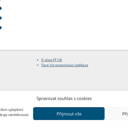
E-shop FF UK
Face Up oznamovací aplikace
Spravovat souhlas s cookies
cílem vylepšení
Přijmout vše
Př
droje návštěvnosti.
Copyright © FF UK 2026
Design:
Red Peppers