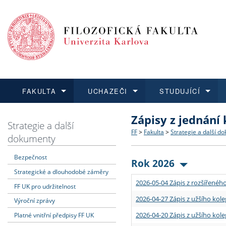
FAKULTA
UCHAZEČI
STUDUJÍCÍ
Zápisy z jednání
FAKULTA
UCHAZEČI
STUDUJÍCÍ
VĚDA A VÝZKUM
ZAHRANIČÍ
Struktura a historie
Co studovat a jak se přihlá
Bakalářské a magisterské
O vědě a výzkumu na FF
Aktuální nabídky a výběrov
Strategie a další
FF
>
Fakulta
>
Strategie a další d
dokumenty
Dozvědět se více
Podat přihlášku
Dozvědět se více
Dozvědět se více
Dozvědět se více
Strategie a další dokumen
Učitelské studijní program
Doktorské studium
Akademické kvalifikace
Vyjíždějící studenti
Bezpečnost
Rok 2026
Strategické a dlouhodobé záměry
Podpora a benefity pro z
Informace k průběhu přijím
Rigorózní řízení
Granty a projekty
Přijíždějící studenti
2026-05-04 Zápis z rozšířeného
FF UK pro udržitelnost
Absolventi fakulty
Vyjíždějící zaměstnanci
2026-04-27 Zápis z užšího kole
Výroční zprávy
2026-04-20 Zápis z užšího kole
Platné vnitřní předpisy FF UK
Fakultní školy FF UK