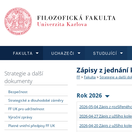
FAKULTA
UCHAZEČI
STUDUJÍCÍ
Zápisy z jednání
FAKULTA
UCHAZEČI
STUDUJÍCÍ
VĚDA A VÝZKUM
ZAHRANIČÍ
Struktura a historie
Co studovat a jak se přihlá
Bakalářské a magisterské
O vědě a výzkumu na FF
Aktuální nabídky a výběrov
Strategie a další
FF
>
Fakulta
>
Strategie a další d
dokumenty
Dozvědět se více
Podat přihlášku
Dozvědět se více
Dozvědět se více
Dozvědět se více
Strategie a další dokumen
Učitelské studijní program
Doktorské studium
Akademické kvalifikace
Vyjíždějící studenti
Bezpečnost
Rok 2026
Strategické a dlouhodobé záměry
Podpora a benefity pro z
Informace k průběhu přijím
Rigorózní řízení
Granty a projekty
Přijíždějící studenti
2026-05-04 Zápis z rozšířeného
FF UK pro udržitelnost
Absolventi fakulty
Vyjíždějící zaměstnanci
2026-04-27 Zápis z užšího kole
Výroční zprávy
2026-04-20 Zápis z užšího kole
Platné vnitřní předpisy FF UK
Fakultní školy FF UK