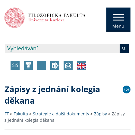
Zápisy z jednání kolegia
děkana
FF
>
Fakulta
>
Strategie a další dokumenty
>
Zápisy
>
Zápisy
z jednání kolegia děkana