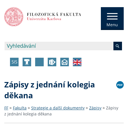
Zápisy z jednání kolegia
děkana
FF
>
Fakulta
>
Strategie a další dokumenty
>
Zápisy
>
Zápisy
z jednání kolegia děkana