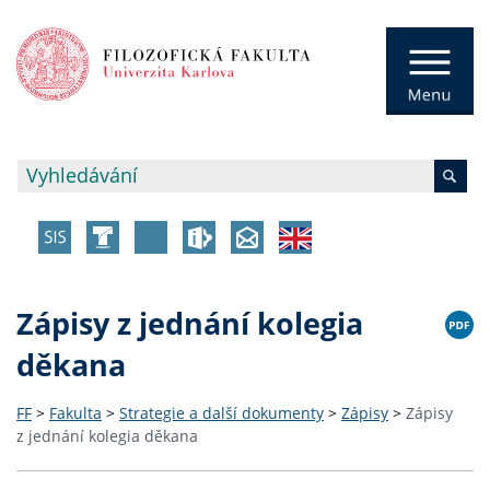
Zápisy z jednání kolegia
děkana
FF
>
Fakulta
>
Strategie a další dokumenty
>
Zápisy
>
Zápisy
z jednání kolegia děkana