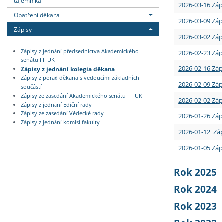
tajemníka
2026-03-16 Záp
Opatření děkana
2026-03-09 Záp
Zápisy
2026-03-02 Záp
Zápisy z jednání předsednictva Akademického
2026-02-23 Záp
senátu FF UK
2026-02-16 Záp
Zápisy z jednání kolegia děkana
Zápisy z porad děkana s vedoucími základních
2026-02-09 Záp
součástí
Zápisy ze zasedání Akademického senátu FF UK
2026-02-02 Záp
Zápisy z jednání Ediční rady
Zápisy ze zasedání Vědecké rady
2026-01-26 Záp
Zápisy z jednání komisí fakulty
2026-01-12 Záp
2026-01-05 Záp
Rok 2025
Rok 2024
Rok 2023