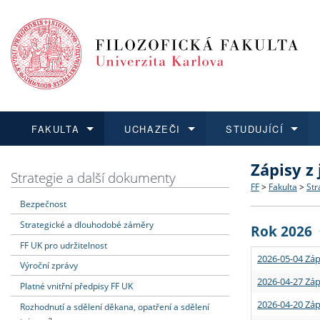
FAKULTA
UCHAZEČI
STUDUJÍCÍ
Zápisy z
FAKULTA
UCHAZEČI
STUDUJÍCÍ
VĚDA A VÝZKUM
ZAHRANIČÍ
Struktura a
Co studova
Bakalářsk
O vědě a 
Aktuální n
Strategie a další dokumenty
FF
>
Fakulta
>
Str
Bezpečnost
Dozvědět se více
Podat přihlášku
Dozvědět se více
Dozvědět se více
Dozvědět se více
Strategie 
Učitelské 
Doktorské
Akademické
Vyjíždějící
Strategické a dlouhodobé záměry
Rok 2026
Podpora a
Informace 
Rigorózní 
Granty a p
Přijíždějíc
FF UK pro udržitelnost
2026-05-04 Záp
Výroční zprávy
Absolventi
Vyjíždějíc
2026-04-27 Záp
Platné vnitřní předpisy FF UK
2026-04-20 Záp
Rozhodnutí a sdělení děkana, opatření a sdělení
Fakultní š