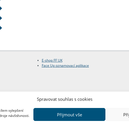
E-shop FF UK
Face Up oznamovací aplikace
Spravovat souhlas s cookies
cílem vylepšení
Přijmout vše
Př
droje návštěvnosti.
Copyright © FF UK 2026
Design:
Red Peppers