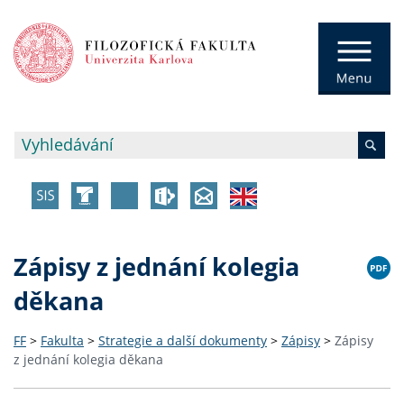
Zápisy z jednání kolegia
děkana
FF
>
Fakulta
>
Strategie a další dokumenty
>
Zápisy
>
Zápisy
z jednání kolegia děkana