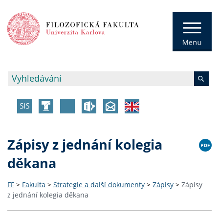
Zápisy z jednání kolegia
děkana
FF
>
Fakulta
>
Strategie a další dokumenty
>
Zápisy
>
Zápisy
z jednání kolegia děkana