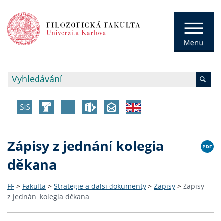
Zápisy z jednání kolegia
děkana
FF
>
Fakulta
>
Strategie a další dokumenty
>
Zápisy
>
Zápisy
z jednání kolegia děkana