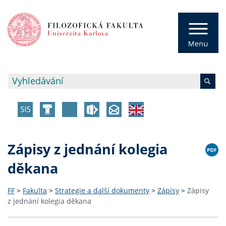
Zápisy z jednání kolegia
děkana
FF
>
Fakulta
>
Strategie a další dokumenty
>
Zápisy
>
Zápisy
z jednání kolegia děkana