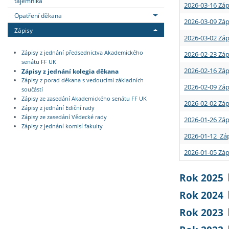
tajemníka
2026-03-16 Záp
Opatření děkana
2026-03-09 Záp
Zápisy
2026-03-02 Záp
Zápisy z jednání předsednictva Akademického
2026-02-23 Záp
senátu FF UK
2026-02-16 Záp
Zápisy z jednání kolegia děkana
Zápisy z porad děkana s vedoucími základních
2026-02-09 Záp
součástí
Zápisy ze zasedání Akademického senátu FF UK
2026-02-02 Záp
Zápisy z jednání Ediční rady
Zápisy ze zasedání Vědecké rady
2026-01-26 Záp
Zápisy z jednání komisí fakulty
2026-01-12 Záp
2026-01-05 Záp
Rok 2025
Rok 2024
Rok 2023