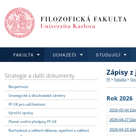
FAKULTA
UCHAZEČI
STUDUJÍCÍ
Zápisy z
FAKULTA
UCHAZEČI
STUDUJÍCÍ
VĚDA A VÝZKUM
ZAHRANIČÍ
Struktura a
Co studova
Bakalářsk
O vědě a 
Aktuální n
Strategie a další dokumenty
FF
>
Fakulta
>
Str
Bezpečnost
Dozvědět se více
Podat přihlášku
Dozvědět se více
Dozvědět se více
Dozvědět se více
Strategie 
Učitelské 
Doktorské
Akademické
Vyjíždějící
Strategické a dlouhodobé záměry
Rok 2026
Podpora a
Informace 
Rigorózní 
Granty a p
Přijíždějíc
FF UK pro udržitelnost
2026-05-04 Záp
Výroční zprávy
Absolventi
Vyjíždějíc
2026-04-27 Záp
Platné vnitřní předpisy FF UK
2026-04-20 Záp
Rozhodnutí a sdělení děkana, opatření a sdělení
Fakultní š