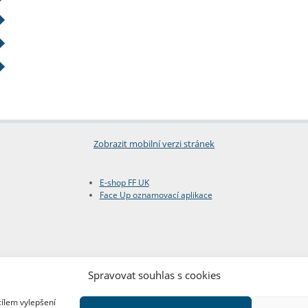
Zobrazit mobilní verzi stránek
E-shop FF UK
Face Up oznamovací aplikace
Spravovat souhlas s cookies
cílem vylepšení