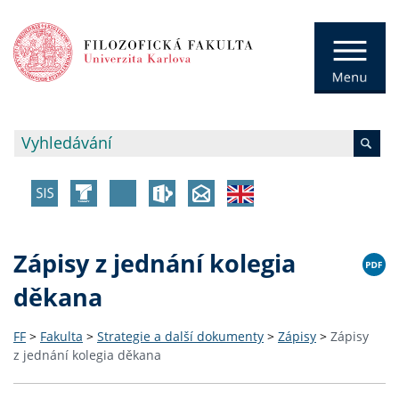
Zápisy z jednání kolegia
děkana
FF
>
Fakulta
>
Strategie a další dokumenty
>
Zápisy
>
Zápisy
z jednání kolegia děkana