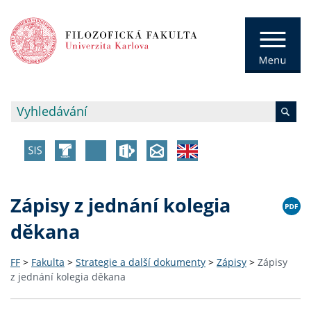
Zápisy z jednání kolegia
děkana
FF
>
Fakulta
>
Strategie a další dokumenty
>
Zápisy
>
Zápisy
z jednání kolegia děkana