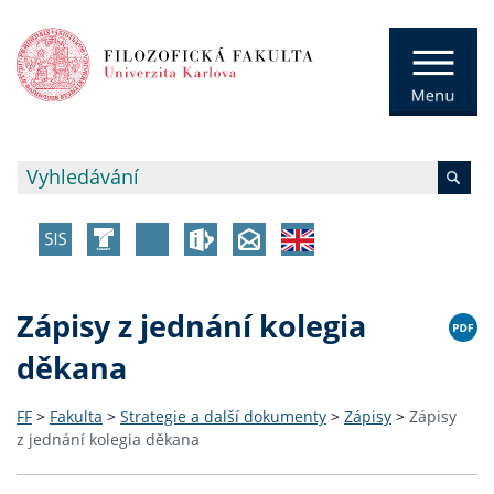
Zápisy z jednání kolegia
děkana
FF
>
Fakulta
>
Strategie a další dokumenty
>
Zápisy
>
Zápisy
z jednání kolegia děkana